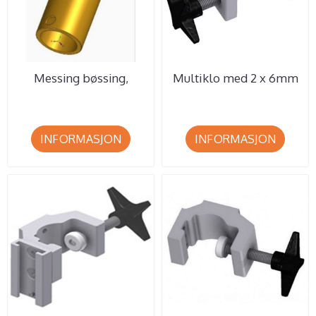
Messing bøssing,
Multiklo med 2 x 6mm
innvendig Ø20 mm.
Ø skruehull, passer til
Min. best 10 ...
rør ...
INFORMASJON
INFORMASJON