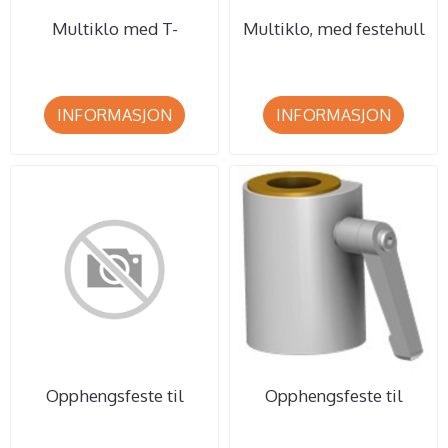
Multiklo med T-
Multiklo, med festehull
sporbeslag, passer til
på 2 sider, passer til ...
rør på ...
INFORMASJON
INFORMASJON
Opphengsfeste til
Opphengsfeste til
Multiklo og skinnefeste,
Multiklo og skinnefeste,
ett ...
ett ...