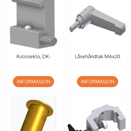
Kulisseklo, DK-
Låsehåndtak M6x20
Standard 10x30 mm.
mm. Min. best 5 stk.
Smal model med ...
INFORMASJON
INFORMASJON