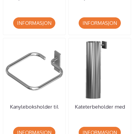
bl.a.  SafeBox 4, 6 og 11
bl.a. Sharpsafe Quiver
...
7,5 ...
INFORMASJON
INFORMASJON
Kanyleboksholder til
Kateterbeholder med
bl.a. Sharpsafe 4 og 7 ...
beslag til T-spor / Min
Best ...
INFORMASJON
INFORMASJON