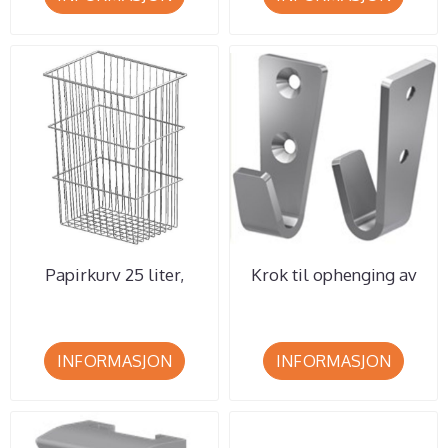
Papirkurv 25 liter,
Krok til ophenging av
konisk form Min. Best 5
25 liter papirkurv Min.
stk.
...
INFORMASJON
INFORMASJON