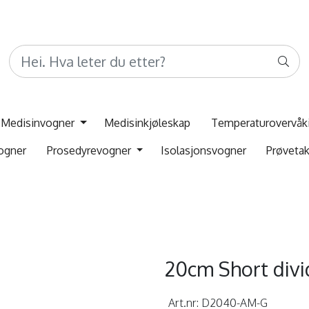
Medisinvogner
Medisinkjøleskap
Temperaturovervåk
ogner
Prosedyrevogner
Isolasjonsvogner
Prøveta
20cm Short divi
Art.nr:
D2040-AM-G