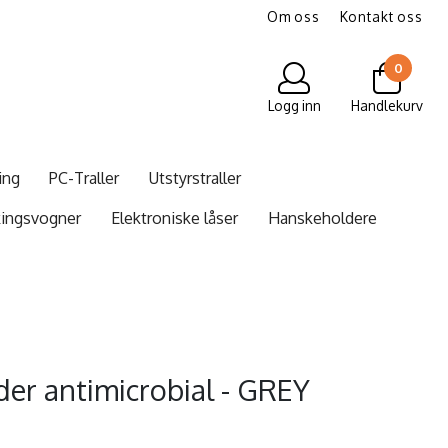
Om oss
Kontakt oss
0
Logg inn
Handlekurv
ing
PC-Traller
Utstyrstraller
kingsvogner
Elektroniske låser
Hanskeholdere
der antimicrobial - GREY