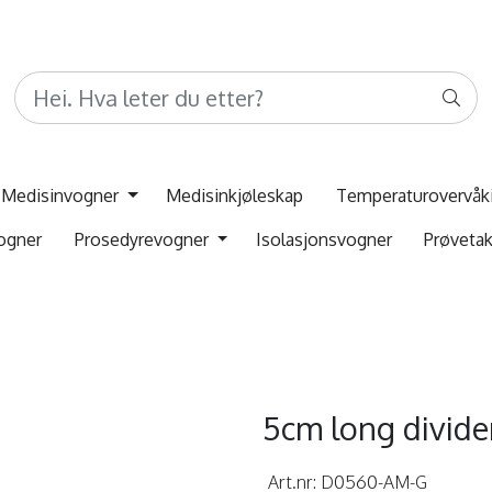
Medisinvogner
Medisinkjøleskap
Temperaturovervåk
ogner
Prosedyrevogner
Isolasjonsvogner
Prøveta
5cm long divide
Art.nr:
D0560-AM-G