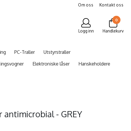
Om oss
Kontakt oss
0
Logg inn
Handlekurv
ing
PC-Traller
Utstyrstraller
kingsvogner
Elektroniske låser
Hanskeholdere
r antimicrobial - GREY