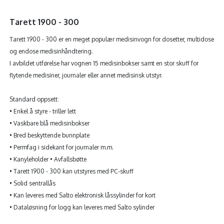
Tarett 1900 - 300
Tarett 1900 - 300 er en meget populær medisinvogn for dosetter, multidose
og endose medisinhåndtering.
I avbildet utførelse har vognen 15 medisinbokser samt en stor skuff for
flytende medisiner, journaler eller annet medisinsk utstyr.
Standard oppsett:
• Enkel å styre - triller lett
• Vaskbare blå medisinbokser
• Bred beskyttende bunnplate
• Permfag i sidekant for journaler m.m.
• Kanyleholder • Avfallsbøtte
• Tarett 1900 - 300 kan utstyres med PC-skuff
• Solid sentrallås
• Kan leveres med Salto elektronisk låssylinder for kort
• Dataløsning for logg kan leveres med Salto sylinder