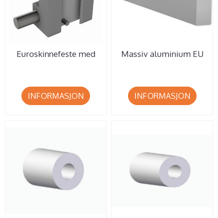
Euroskinnefeste med
Massiv aluminium EU
kulelås og T-spor. Min.
DIN 10x25 mm.
...
Veggskinne, 1 ...
INFORMASJON
INFORMASJON