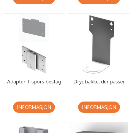
Adapter T-spors beslag
Drypbakke, der passer
til såpe/sprit, Wet Wipe
til alle såpe og ...
...
INFORMASJON
INFORMASJON