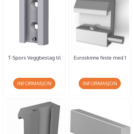
T-Spors Veggbeslag til
Euroskinne feste med 1
bl.a. 1 stk.
kulelås/ Min. best 5 stk.
Handskeholder ...
INFORMASJON
INFORMASJON