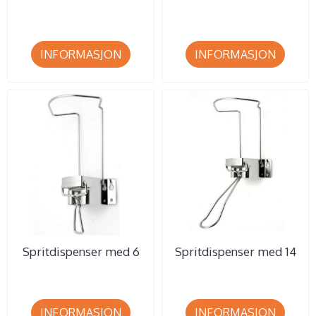
utstyrsskinne
risikoavfallsbøte
(firkantet)
INFORMASJON
INFORMASJON
Spritdispenser med 6
Spritdispenser med 14
cm. arm til 1.000 ml. ...
cm. arm til 1.000 ml. ...
INFORMASJON
INFORMASJON