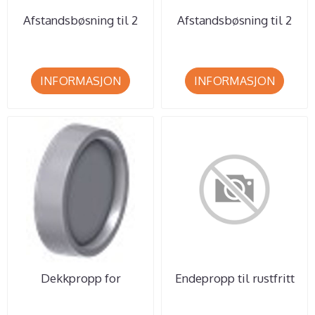
Afstandsbøsning til 2
Afstandsbøsning til 2
typer kulisseskinner.
typer kulisseskinner.
Min. ...
Min. ...
INFORMASJON
INFORMASJON
Dekkpropp for
Endepropp til rustfritt
skruehull til
rør på Ø30mm og
veggskinner og ...
Ø20mm ...