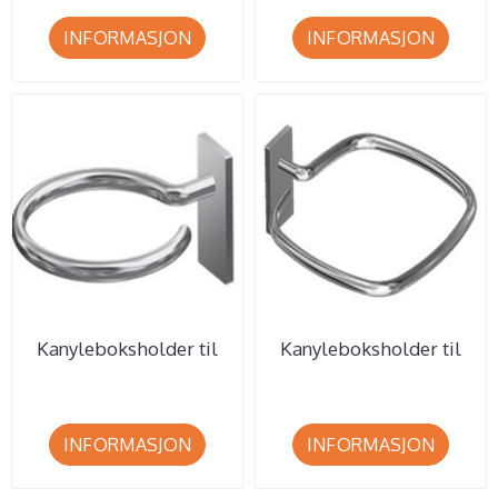
INFORMASJON
INFORMASJON
Kanyleboksholder til
Kanyleboksholder til
0,6 liter Ø89mm. -
bl.a. AP Medical 2, 4 og
runde ...
7 ...
INFORMASJON
INFORMASJON